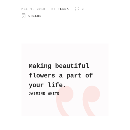
MEI 4, 2018
BY
TESSA
2
GREENS
Making beautiful
flowers a part of
your life.
JASMINE WHITE