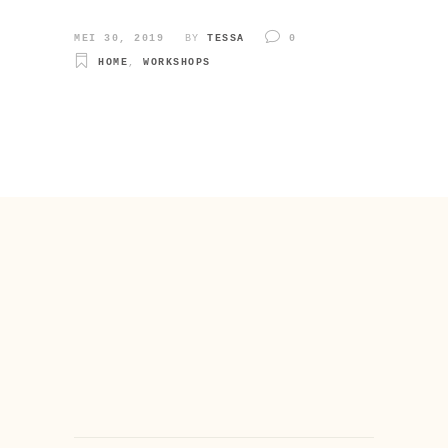
MEI 30, 2019
BY
TESSA
0
HOME
,
WORKSHOPS