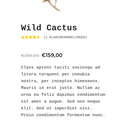
Wild Cactus
(
2
KLANTBEOORDELINGEN)
Waardering
2
4.50
op 5
gebaseerd
op
Oorspronkelijke
Huidige
€
159,00
klantbeoordelingen
€
259,00
prijs
prijs
was:
is:
€259,00.
€159,00.
Class aptent taciti sociosqu ad
litora torquent per conubia
nostra, per inceptos himenaeos.
Mauris in erat justo. Nullam ac
urna eu felis dapibus condimentum
sit amet a augue. Sed non neque
elit. Sed ut imperdiet nisi.
Proin condimentum fermentum nunc.