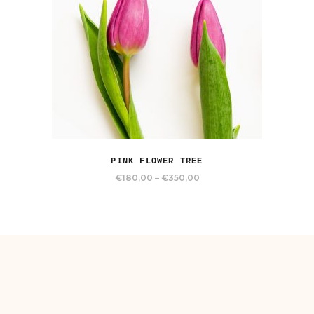
PINK FLOWER TREE
€
180,00
–
€
350,00
Dit
product
heeft
meerdere
variaties.
Deze
optie
kan