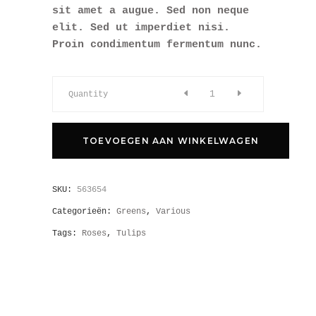
sit amet a augue. Sed non neque
elit. Sed ut imperdiet nisi.
Proin condimentum fermentum nunc.
Quantity
TOEVOEGEN AAN WINKELWAGEN
SKU:
563654
Categorieën:
Greens
,
Various
Tags:
Roses
,
Tulips