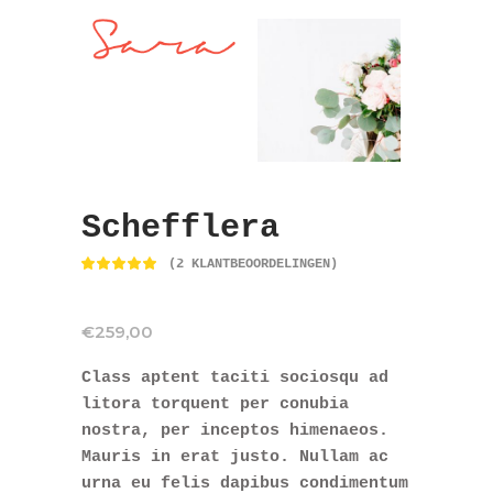
Schefflera
(
2
KLANTBEOORDELINGEN)
Waardering
2
5.00
op 5
gebaseerd
op
€
259,00
klantbeoordelingen
Class aptent taciti sociosqu ad
litora torquent per conubia
nostra, per inceptos himenaeos.
Mauris in erat justo. Nullam ac
urna eu felis dapibus condimentum