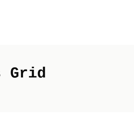
IN
FEE
s Grid