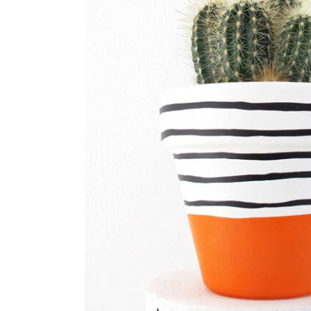
CACTUS IN ORANG
€
259,00
LEES MEER