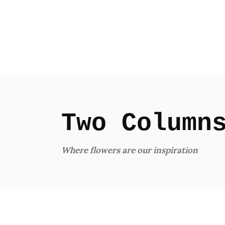
WELKOM
ONS VERHAAL
PLUKTU
Two Column
Where flowers are our inspiration