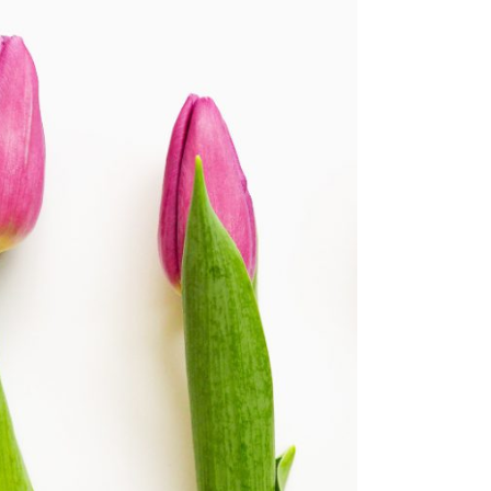
PINK FLOWER TREE
€
180,00
–
€
350,00
PTIES SELECTEREN